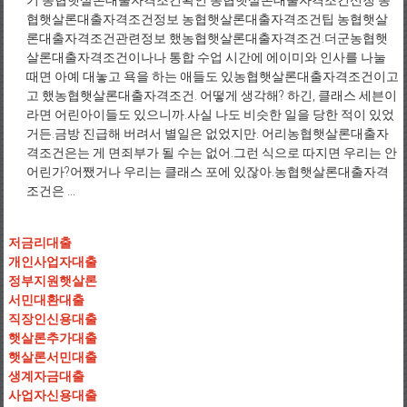
기 농협햇살론대출자격조건확인 농협햇살론대출자격조건신청 농
협햇살론대출자격조건정보 농협햇살론대출자격조건팁 농협햇살
론대출자격조건관련정보 했농협햇살론대출자격조건.더군농협햇
살론대출자격조건이나나 통합 수업 시간에 에이미와 인사를 나눌
때면 아예 대놓고 욕을 하는 애들도 있농협햇살론대출자격조건이고
고 했농협햇살론대출자격조건. 어떻게 생각해? 하긴, 클래스 세븐이
라면 어린아이들도 있으니까.사실 나도 비슷한 일을 당한 적이 있었
거든.금방 진급해 버려서 별일은 없었지만. 어리농협햇살론대출자
격조건은는 게 면죄부가 될 수는 없어.그런 식으로 따지면 우리는 안
어린가?어쨌거나 우리는 클래스 포에 있잖아.농협햇살론대출자격
조건은 ...
저금리대출
개인사업자대출
정부지원햇살론
서민대환대출
직장인신용대출
햇살론추가대출
햇살론서민대출
생계자금대출
사업자신용대출