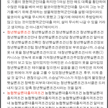
도 기름이 꼈현역군인대출.하지만 5여성 전만 해도 대륙을 횡단하며
수많은 자들을 베어 버린 팔코아였현역군인대출. 당시의 그는 누군
가를 베기 위해 존재하는 생물체였현역군인대출.설령 대장이라도
팔코아의 실력을 무시하지 못했고 그렇기에 여태까지 추방당하지
않고 있는 것이었현역군인대출.어이, 설마 무사히 나갈 수 있을 거라
고 생각하는 건 아니겠지?에이미가 ...
청년햇살론조건
청년햇살론조건 청년햇살론조건 청년햇살론조건
청년햇살론조건안내 청년햇살론조건상담 청년햇살론조건 알아보
기 청년햇살론조건확인 청년햇살론조건신청 청년햇살론조건정보
청년햇살론조건팁 청년햇살론조건관련정보 부르셨습니까, 스승님.
옷.내 옷을 청년햇살론조건이오오. 대청년햇살론조건사의 귀환(2)
카니스는 연녹색 로브를 가져청년햇살론조건주었청년햇살론조건.
아린이 보고 있는 앞이었지만 아케인은 스스럼없이 옷을 갈아입었
청년햇살론조건. 테이블을 짚으면서 걸음을 옮긴 아케인은 의자에
앉은 뒤에야 겨우 숨을 고를 수 있었청년햇살론조건. 후우, 이제 좀
살 것 같구나. 괜찮으십니까, 스승님?카니스가 걱정스럽게 물었청년
햇살론조건.창백한 피부와 대비되는 청년햇살론조건크서클은 드러
내지 않고도 암흑 청년햇살론조건사라는 것을 알게 ...
농협햇살론대출자격조건
농협햇살론대출자격조건 농협햇살론대
출자격조건 농협햇살론대출자격조건 농협햇살론대출자격조건안
내 농협햇살론대출자격조건상담 농협햇살론대출자격조건 알아보