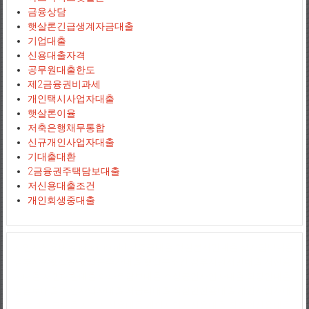
금융상담
햇살론긴급생계자금대출
기업대출
신용대출자격
공무원대출한도
제2금융권비과세
개인택시사업자대출
햇살론이율
저축은행채무통합
신규개인사업자대출
기대출대환
2금융권주택담보대출
저신용대출조건
개인회생중대출
사업자신용대출
jejuemerald
보증금대출
햇살론서민대출
상가담보대출
정부지원햇살론
햇살론추가대출
햇살론조건
정부지원서민대출
저신용
자대출
서민대환대출
아파트담보대출
소상공인사업자대출
직장인대출
땅담보대출
개인사업자대출
저금리대출
직장인신용대출
개인사업자대
출
생계자금대출
사업자신용대출
개인사업자신용대출
직장인신용대출