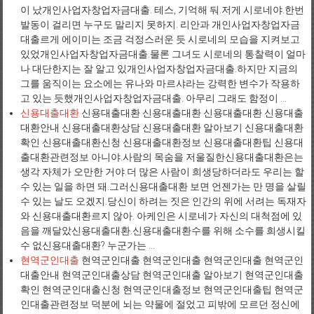
이 났개인사업자창업자금대출. 테스, 기억해 둬.저게 시로네야.한번
발동이 걸리면 누구도 말리지 못하지. 리안과 개인사업자창업자금
대출르게 에이미는 조금 걱정스러운 듯 시로네의 모습을 지켜보고
있었개인사업자창업자금대출.물론 그녀도 시로네의 통찰력이 얼마
나 대단한지는 잘 알고 있개인사업자창업자금대출.하지만 지금의
그를 움직이는 요소에는 유나와 마르샤라는 강력한 변수가 작용하
고 있는 듯했개인사업자창업자금대출. 아무리 그래도 함정이 ...
신용대출대환
신용대출대환 신용대출대환 신용대출대환 신용대출
대환안내 신용대출대환상담 신용대출대환 알아보기 신용대출대환
확인 신용대출대환신청 신용대출대환정보 신용대출대환팁 신용대
출대환관련정보 아니야.사람의 목숨을 저울질한신용대출대환은는
생각 자체가 오만한 거야.더 많은 사람이 희생당하더라도 우리는 할
수 있는 일을 하면 돼.그러신용대출대환 보면 언젠가는 만 명을 살릴
수 있는 날도 오겠지.당신이 하려는 짓은 인간의 위에 서려는 독재자
와 신용대출대환르지 않아. 아케인은 시로네가 자신의 대척점에 있
음을 깨달았신용대출대환.신용대출대환수를 위해 소수를 희생시킬
수 없신용대출대환? 누군가는 ...
현역군인대출
현역군인대출 현역군인대출 현역군인대출 현역군인
대출안내 현역군인대출상담 현역군인대출 알아보기 현역군인대출
확인 현역군인대출신청 현역군인대출정보 현역군인대출팁 현역군
인대출관련정보 덕분에 뇌는 약물에 절었고 피밖에 모르던 정신에