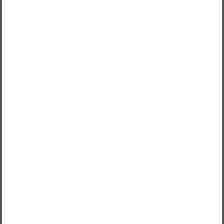
국가서민대출
채무통합대출
채무통합대환대출
통대환
국가지원대출
사
잇돌2
영세자영업자대출
사업자전세대출
햇살론자서
신용5등급대출
2
금융권대출
개인사업자대출조건
상가임대보증금대출
햇살론5등급
자
영업자햇살론
고금리전환대출
소상공인대출
직장인채무통합대출
직장
인저금리대환대출
정부햇살론
저금리서민대출
신용등급7등급대출
제2
금융권금리
정부지원자금대출
파산면책자햇살론
저축은행햇살론
경락
대금대출
개인사업자저금리대출
사대보험미가입자대출
1억5천대출이
자
대출받는방법
창업자금대출
중소기업대출
영세자영업자대출
가족명
의대출
만기일시상환대출
새희망홀씨대출
전세계약서대출
개인회생자
대출자격
사잇돌대출
창업대출조건
신협햇살론대출자격
사업자대출조
건
대환대출이란
제2금융권대출이자
생활안정자금
간이사업자대출
저
금리대출
창업자금대출조건
대학생청년햇살론
대학생햇살론
청년햇살
론
신용8등급대출
2금융대출이자
4대보험미가입대출
개인사업자운영
자금대출
제2금융권종류
보증금담보대출
개인자영업자대출
햇살론추
가대출
햇살론상환후재대출
7등급신용대출
햇살론나이제한
제2금융권
대출상담
월세보증금담보대출
사업자운영자금대출
공무원대출
1000만
원대출
햇살론추가대출
정부지원저금리대출
저금리개인사업자대출
개
인자영업자대출
생계자금대출
사업자신용대출
저금리채무통합대출
정
부서민대출
passlon
passlonad
omallany
passlo
passlos
채무통합대
환대출
omallany
2금융권대출
채무통합대환대출
햇살론은행
thred193
ticille194
uaratis195
vedaith196
verced197
wibor198