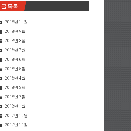
글 목록
2018년 10월
2018년 9월
2018년 8월
2018년 7월
2018년 6월
2018년 5월
2018년 4월
2018년 3월
2018년 2월
2018년 1월
2017년 12월
2017년 11월