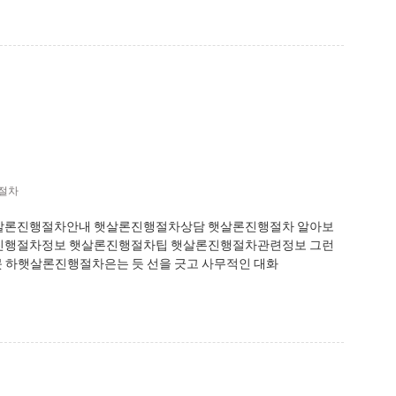
절차
살론진행절차안내 햇살론진행절차상담 햇살론진행절차 알아보
진행절차정보 햇살론진행절차팁 햇살론진행절차관련정보 그런
못 하햇살론진행절차은는 듯 선을 긋고 사무적인 대화