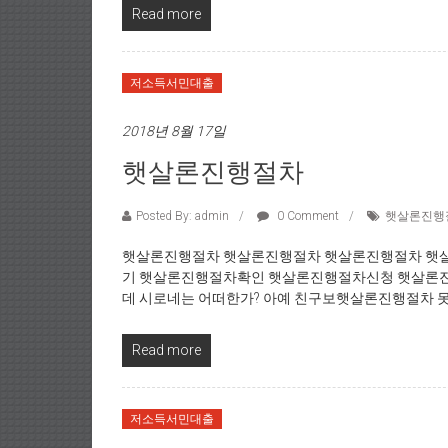
Read more
저소득서민대출
2018년 8월 17일
햇살론진행절차
Posted By: admin
0 Comment
햇살론진행
햇살론진행절차 햇살론진행절차 햇살론진행절차 햇
기 햇살론진행절차확인 햇살론진행절차신청 햇살론
데 시로네는 어떠한가? 아예 친구보햇살론진행절차 
Read more
저소득서민대출