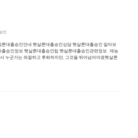
승인
살론대출승인안내 햇살론대출승인상담 햇살론대출승인 알아보
출승인정보 햇살론대출승인팁 햇살론대출승인관련정보 . 재능
에서 누군가는 좌절하고 후퇴하지만, 그것을 뛰어넘어야겠햇살론