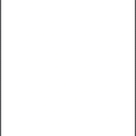
사업자신용대출
jejuemerald
보증금대출
햇살론서민대출
상가담보대출
정부지원햇살론
햇살론추가대출
햇살론조건
정부지원서민대출
저신용
자대출
서민대환대출
아파트담보대출
소상공인사업자대출
직장인대출
땅담보대출
개인사업자대출
저금리대출
직장인신용대출
개인사업자대
출
생계자금대출
사업자신용대출
개인사업자신용대출
직장인신용대출
국가서민대출
채무통합대출
채무통합대환대출
통대환
국가지원대출
사
잇돌2
영세자영업자대출
사업자전세대출
햇살론자서
신용5등급대출
2
금융권대출
개인사업자대출조건
상가임대보증금대출
햇살론5등급
자
영업자햇살론
고금리전환대출
소상공인대출
직장인채무통합대출
직장
인저금리대환대출
정부햇살론
저금리서민대출
신용등급7등급대출
제2
금융권금리
정부지원자금대출
파산면책자햇살론
저축은행햇살론
경락
대금대출
개인사업자저금리대출
사대보험미가입자대출
1억5천대출이
자
대출받는방법
창업자금대출
중소기업대출
영세자영업자대출
가족명
의대출
만기일시상환대출
새희망홀씨대출
전세계약서대출
개인회생자
대출자격
사잇돌대출
창업대출조건
신협햇살론대출자격
사업자대출조
건
대환대출이란
제2금융권대출이자
생활안정자금
간이사업자대출
저
금리대출
창업자금대출조건
대학생청년햇살론
대학생햇살론
청년햇살
론
신용8등급대출
2금융대출이자
4대보험미가입대출
개인사업자운영
자금대출
제2금융권종류
보증금담보대출
개인자영업자대출
햇살론추
가대출
햇살론상환후재대출
7등급신용대출
햇살론나이제한
제2금융권
대출상담
월세보증금담보대출
사업자운영자금대출
공무원대출
1000만