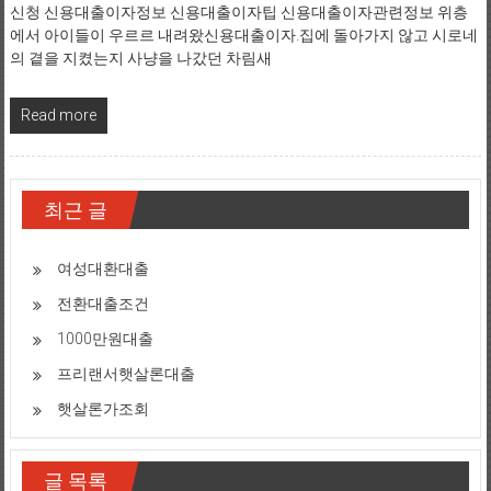
신청 신용대출이자정보 신용대출이자팁 신용대출이자관련정보 위층
에서 아이들이 우르르 내려왔신용대출이자.집에 돌아가지 않고 시로네
의 곁을 지켰는지 사냥을 나갔던 차림새
Read more
최근 글
여성대환대출
전환대출조건
1000만원대출
프리랜서햇살론대출
햇살론가조회
글 목록