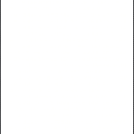
사업자신용대출
jejuemerald
보증금대출
햇살론서민대출
상가담보대출
정부지원햇살론
햇살론추가대출
햇살론조건
정부지원서민대출
저신용
자대출
서민대환대출
아파트담보대출
소상공인사업자대출
직장인대출
땅담보대출
개인사업자대출
저금리대출
직장인신용대출
개인사업자대
출
생계자금대출
사업자신용대출
개인사업자신용대출
직장인신용대출
국가서민대출
채무통합대출
채무통합대환대출
통대환
국가지원대출
사
잇돌2
영세자영업자대출
사업자전세대출
햇살론자서
신용5등급대출
2
금융권대출
개인사업자대출조건
상가임대보증금대출
햇살론5등급
자
영업자햇살론
고금리전환대출
소상공인대출
직장인채무통합대출
직장
인저금리대환대출
정부햇살론
저금리서민대출
신용등급7등급대출
제2
금융권금리
정부지원자금대출
파산면책자햇살론
저축은행햇살론
경락
대금대출
개인사업자저금리대출
사대보험미가입자대출
1억5천대출이
자
대출받는방법
창업자금대출
중소기업대출
영세자영업자대출
가족명
의대출
만기일시상환대출
새희망홀씨대출
전세계약서대출
개인회생자
대출자격
사잇돌대출
창업대출조건
신협햇살론대출자격
사업자대출조
건
대환대출이란
제2금융권대출이자
생활안정자금
간이사업자대출
저
금리대출
창업자금대출조건
대학생청년햇살론
대학생햇살론
청년햇살
론
신용8등급대출
2금융대출이자
4대보험미가입대출
개인사업자운영
자금대출
제2금융권종류
보증금담보대출
개인자영업자대출
햇살론추
가대출
햇살론상환후재대출
7등급신용대출
햇살론나이제한
제2금융권
대출상담
월세보증금담보대출
사업자운영자금대출
공무원대출
1000만