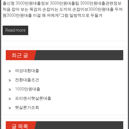
출신청 3000만원대출정보 3000만원대출팁 3000만원대출관련정보 .
처음 잡아 보는 목검의 손잡이는 도끼의 손잡이보3000만원대출 두꺼
웠3000만원대출.이걸 왜 저에게?그럼 일방적으로 두들겨
Read more
최근 글
여성대환대출
전환대출조건
1000만원대출
프리랜서햇살론대출
햇살론가조회
글 목록