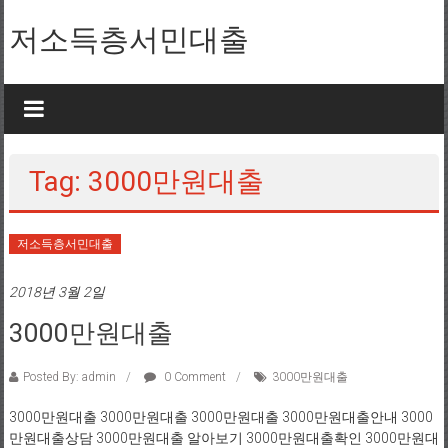
Skip to content
저소득층서민대출
Tag: 3000만원대출
저소득층서민대출
2018년 3월 2일
3000만원대출
Posted By: admin
0 Comment
3000만원대출
3000만원대출 3000만원대출 3000만원대출 3000만원대출안내 3000
만원대출상담 3000만원대출 알아보기 3000만원대출확인 3000만원대