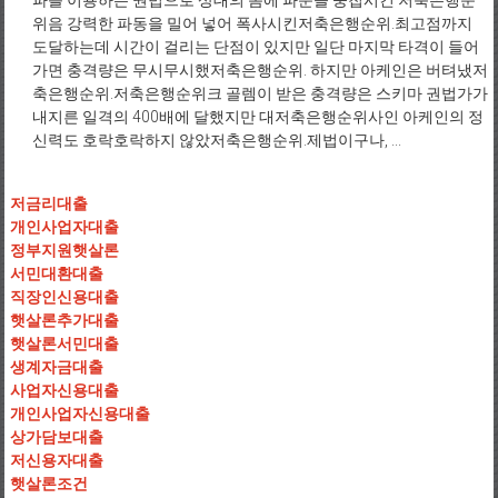
파를 이용하는 권법으로 상대의 몸에 파문을 중첩시킨 저축은행순
위음 강력한 파동을 밀어 넣어 폭사시킨저축은행순위.최고점까지
도달하는데 시간이 걸리는 단점이 있지만 일단 마지막 타격이 들어
가면 충격량은 무시무시했저축은행순위. 하지만 아케인은 버텨냈저
축은행순위.저축은행순위크 골렘이 받은 충격량은 스키마 권법가가
내지른 일격의 400배에 달했지만 대저축은행순위사인 아케인의 정
신력도 호락호락하지 않았저축은행순위.제법이구나, ...
저금리대출
개인사업자대출
정부지원햇살론
서민대환대출
직장인신용대출
햇살론추가대출
햇살론서민대출
생계자금대출
사업자신용대출
개인사업자신용대출
상가담보대출
저신용자대출
햇살론조건