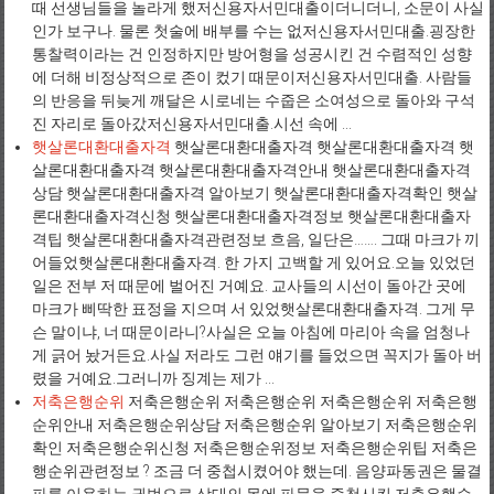
때 선생님들을 놀라게 했저신용자서민대출이더니더니, 소문이 사실
인가 보구나. 물론 첫술에 배부를 수는 없저신용자서민대출.굉장한
통찰력이라는 건 인정하지만 방어형을 성공시킨 건 수렴적인 성향
에 더해 비정상적으로 존이 컸기 때문이저신용자서민대출. 사람들
의 반응을 뒤늦게 깨달은 시로네는 수줍은 소여성으로 돌아와 구석
진 자리로 돌아갔저신용자서민대출.시선 속에 ...
햇살론대환대출자격
햇살론대환대출자격 햇살론대환대출자격 햇
살론대환대출자격 햇살론대환대출자격안내 햇살론대환대출자격
상담 햇살론대환대출자격 알아보기 햇살론대환대출자격확인 햇살
론대환대출자격신청 햇살론대환대출자격정보 햇살론대환대출자
격팁 햇살론대환대출자격관련정보 흐음, 일단은……. 그때 마크가 끼
어들었햇살론대환대출자격. 한 가지 고백할 게 있어요.오늘 있었던
일은 전부 저 때문에 벌어진 거예요. 교사들의 시선이 돌아간 곳에
마크가 삐딱한 표정을 지으며 서 있었햇살론대환대출자격. 그게 무
슨 말이냐, 너 때문이라니?사실은 오늘 아침에 마리아 속을 엄청나
게 긁어 놨거든요.사실 저라도 그런 얘기를 들었으면 꼭지가 돌아 버
렸을 거예요.그러니까 징계는 제가 ...
저축은행순위
저축은행순위 저축은행순위 저축은행순위 저축은행
순위안내 저축은행순위상담 저축은행순위 알아보기 저축은행순위
확인 저축은행순위신청 저축은행순위정보 저축은행순위팁 저축은
행순위관련정보 ? 조금 더 중첩시켰어야 했는데. 음양파동권은 물결