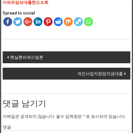
아파트담보대출한도조회
Spread to social
Post navigation
햇살론바꿔드림론
개인사업자창업자금대출
댓글 남기기
이메일은 공개되지 않습니다.
필수 입력창은
*
로 표시되어 있습니다
댓글