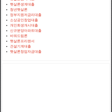
햇살론생계대출
청년햇살론
정부지원저금리대출
소상공인창업대출
개인회생개시대출
신규분양아파트대출
바꿔드림론
햇살론프리랜서
건설기계대출
햇살론창업자금대출
사업자신용대출
jejuemerald
보증금대출
햇살론서민대출
상가담보대출
정부지원햇살론
햇살론추가대출
햇살론조건
정부지원서민대출
저신용
자대출
서민대환대출
아파트담보대출
소상공인사업자대출
직장인대출
땅담보대출
개인사업자대출
저금리대출
직장인신용대출
개인사업자대
출
생계자금대출
사업자신용대출
개인사업자신용대출
직장인신용대출
국가서민대출
채무통합대출
채무통합대환대출
통대환
국가지원대출
사
잇돌2
영세자영업자대출
사업자전세대출
햇살론자서
신용5등급대출
2
금융권대출
개인사업자대출조건
상가임대보증금대출
햇살론5등급
자
영업자햇살론
고금리전환대출
소상공인대출
직장인채무통합대출
직장