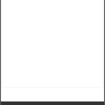
인저금리대환대출
정부햇살론
저금리서민대출
신용등급7등급대출
제2
금융권금리
정부지원자금대출
파산면책자햇살론
저축은행햇살론
경락
대금대출
개인사업자저금리대출
사대보험미가입자대출
1억5천대출이
자
대출받는방법
창업자금대출
중소기업대출
영세자영업자대출
가족명
의대출
만기일시상환대출
새희망홀씨대출
전세계약서대출
개인회생자
대출자격
사잇돌대출
창업대출조건
신협햇살론대출자격
사업자대출조
건
대환대출이란
제2금융권대출이자
생활안정자금
간이사업자대출
저
금리대출
창업자금대출조건
대학생청년햇살론
대학생햇살론
청년햇살
론
신용8등급대출
2금융대출이자
4대보험미가입대출
개인사업자운영
자금대출
제2금융권종류
보증금담보대출
개인자영업자대출
햇살론추
가대출
햇살론상환후재대출
7등급신용대출
햇살론나이제한
제2금융권
대출상담
월세보증금담보대출
사업자운영자금대출
공무원대출
1000만
원대출
햇살론추가대출
정부지원저금리대출
저금리개인사업자대출
개
인자영업자대출
생계자금대출
사업자신용대출
저금리채무통합대출
정
부서민대출
passlon
passlonad
omallany
passlo
passlos
채무통합대
환대출
omallany
2금융권대출
채무통합대환대출
햇살론은행
thred193
ticille194
uaratis195
vedaith196
verced197
wibor198