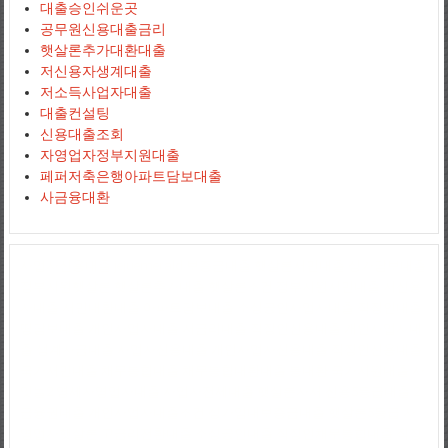
대출승인쉬운곳
공무원신용대출금리
햇살론추가대환대출
저신용자생계대출
저소득사업자대출
대출컨설팅
신용대출조회
자영업자정부지원대출
페퍼저축은행아파트담보대출
사금융대환
사업자신용대출
jejuemerald
보증금대출
햇살론서민대출
상가담보대출
정부지원햇살론
햇살론추가대출
햇살론조건
정부지원서민대출
저신용
자대출
서민대환대출
아파트담보대출
소상공인사업자대출
직장인대출
땅담보대출
개인사업자대출
저금리대출
직장인신용대출
개인사업자대
출
생계자금대출
사업자신용대출
개인사업자신용대출
직장인신용대출
국가서민대출
채무통합대출
채무통합대환대출
통대환
국가지원대출
사
잇돌2
영세자영업자대출
사업자전세대출
햇살론자서
신용5등급대출
2
금융권대출
개인사업자대출조건
상가임대보증금대출
햇살론5등급
자
영업자햇살론
고금리전환대출
소상공인대출
직장인채무통합대출
직장