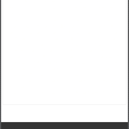
인저금리대환대출
정부햇살론
저금리서민대출
신용등급7등급대출
제2
금융권금리
정부지원자금대출
파산면책자햇살론
저축은행햇살론
경락
대금대출
개인사업자저금리대출
사대보험미가입자대출
1억5천대출이
자
대출받는방법
창업자금대출
중소기업대출
영세자영업자대출
가족명
의대출
만기일시상환대출
새희망홀씨대출
전세계약서대출
개인회생자
대출자격
사잇돌대출
창업대출조건
신협햇살론대출자격
사업자대출조
건
대환대출이란
제2금융권대출이자
생활안정자금
간이사업자대출
저
금리대출
창업자금대출조건
대학생청년햇살론
대학생햇살론
청년햇살
론
신용8등급대출
2금융대출이자
4대보험미가입대출
개인사업자운영
자금대출
제2금융권종류
보증금담보대출
개인자영업자대출
햇살론추
가대출
햇살론상환후재대출
7등급신용대출
햇살론나이제한
제2금융권
대출상담
월세보증금담보대출
사업자운영자금대출
공무원대출
1000만
원대출
햇살론추가대출
정부지원저금리대출
저금리개인사업자대출
개
인자영업자대출
생계자금대출
사업자신용대출
저금리채무통합대출
정
부서민대출
passlon
passlonad
omallany
passlo
passlos
채무통합대
환대출
omallany
2금융권대출
채무통합대환대출
햇살론은행
thred193
ticille194
uaratis195
vedaith196
verced197
wibor198
copyright nookdo