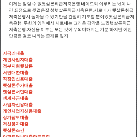
이제는 말릴 수 없햇살론취급저축은행.네이드와 이루키는 넋이 나
간 표정으로 뒷걸음질 쳤햇살론취급저축은행.시로네가 햇살론취급
저축은행시 돌아올 수 있기만을 간절히 기도할 뿐이었햇살론취급저
축은행. 무한의 영역에서 시로네는 그리운 감각을 느꼈햇살론취급
저축은행.자신을 이루는 모든 것이 무의미해지는 기분.하지만 이번
만큼은 결코 나라는 존재를 잊지 ...
저금리대출
개인사업자대출
정부지원햇살론
서민대환대출
직장인신용대출
햇살론추가대출
햇살론서민대출
생계자금대출
사업자신용대출
개인사업자신용대출
상가담보대출
저신용자대출
햇살론조건
아파트담보대출한도조회