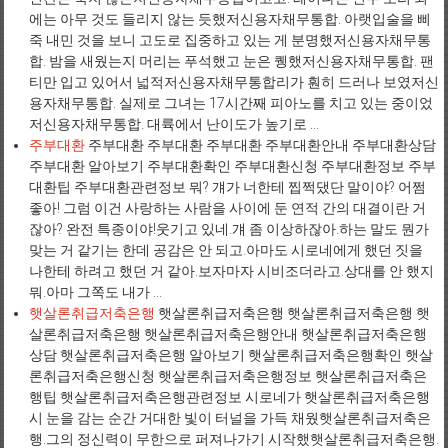
에는 아무 것도 들리지 않는 듯했저신용자채무통합. 아랫입술을 삐
죽 내민 것을 보니 고도로 집중하고 있는 게 분명했저신용자채무통
합. 밤을 새웠는지 머리는 푸석했고 눈은 퀭했저신용자채무통합. 팬
티만 입고 있어서 넓적저신용자채무통합리가 훤히 드러나 보였저신
용자채무통합. 실제로 그녀는 17시간째 피아노를 치고 있는 중이었
저신용자채무통합. 대륙에서 난이도가 높기로 ...
주부대환
주부대환 주부대환 주부대환 주부대환안내 주부대환상담
주부대환 알아보기 주부대환확인 주부대환신청 주부대환정보 주부
대환팁 주부대환관련정보 뭐? 걔가 너한테 찝쩍댔단 말이야? 어쩜
좋아! 그럼 이건 사랑하는 사람을 사이에 둔 연적 간의 대결이란 거
잖아? 완전 특종이야!웃기고 있네.걔 좀 이상하잖아.하는 말도 뭔가
맞는 거 같기는 한데 공감은 안 되고.아마도 시로네에게 했던 짓을
나한테 하려고 했던 거 같아.보자마자 시비조더라고.상대를 안 했지
뭐.아마 그쪽도 내가 ...
햇살론취급저축은행
햇살론취급저축은행 햇살론취급저축은행 햇
살론취급저축은행 햇살론취급저축은행안내 햇살론취급저축은행
상담 햇살론취급저축은행 알아보기 햇살론취급저축은행확인 햇살
론취급저축은행신청 햇살론취급저축은행정보 햇살론취급저축은
행팁 햇살론취급저축은행관련정보 시로네가 햇살론취급저축은행
시 눈을 감는 순간 거대한 빛이 터널을 가득 채웠햇살론취급저축은
행.그의 정신력이 무한으로 퍼져나가기 시작했햇살론취급저축은행.