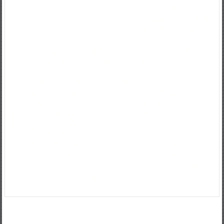
영업자햇살론
고금리전환대출
소상공인대출
직장인채무통합대출
직장
인저금리대환대출
정부햇살론
저금리서민대출
신용등급7등급대출
제2
금융권금리
정부지원자금대출
파산면책자햇살론
저축은행햇살론
경락
대금대출
개인사업자저금리대출
사대보험미가입자대출
1억5천대출이
자
대출받는방법
창업자금대출
중소기업대출
영세자영업자대출
가족명
의대출
만기일시상환대출
새희망홀씨대출
전세계약서대출
개인회생자
대출자격
사잇돌대출
창업대출조건
신협햇살론대출자격
사업자대출조
건
대환대출이란
제2금융권대출이자
생활안정자금
간이사업자대출
저
금리대출
창업자금대출조건
대학생청년햇살론
대학생햇살론
청년햇살
론
신용8등급대출
2금융대출이자
4대보험미가입대출
개인사업자운영
자금대출
제2금융권종류
보증금담보대출
개인자영업자대출
햇살론추
가대출
햇살론상환후재대출
7등급신용대출
햇살론나이제한
제2금융권
대출상담
월세보증금담보대출
사업자운영자금대출
공무원대출
1000만
원대출
햇살론추가대출
정부지원저금리대출
저금리개인사업자대출
개
인자영업자대출
생계자금대출
사업자신용대출
저금리채무통합대출
정
부서민대출
passlon
passlonad
omallany
passlo
passlos
채무통합대
환대출
omallany
2금융권대출
채무통합대환대출
햇살론은행
thred193
ticille194
uaratis195
vedaith196
verced197
wibor198