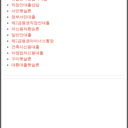
직장인대출상담
서민햇살론
정부서민대출
제2금융권직장인대출
저신용자환승론
일반인대출
제2금융권마이너스통장
건축사신용대출
자영업자신용대출
구미햇살론
대환대출햇살론
사업자신용대출
jejuemerald
보증금대출
햇살론서민대출
상가담보대출
정부지원햇살론
햇살론추가대출
햇살론조건
정부지원서민대출
저신용
자대출
서민대환대출
아파트담보대출
소상공인사업자대출
직장인대출
땅담보대출
개인사업자대출
저금리대출
직장인신용대출
개인사업자대
출
생계자금대출
사업자신용대출
개인사업자신용대출
직장인신용대출
국가서민대출
채무통합대출
채무통합대환대출
통대환
국가지원대출
사
잇돌2
영세자영업자대출
사업자전세대출
햇살론자서
신용5등급대출
2
금융권대출
개인사업자대출조건
상가임대보증금대출
햇살론5등급
자