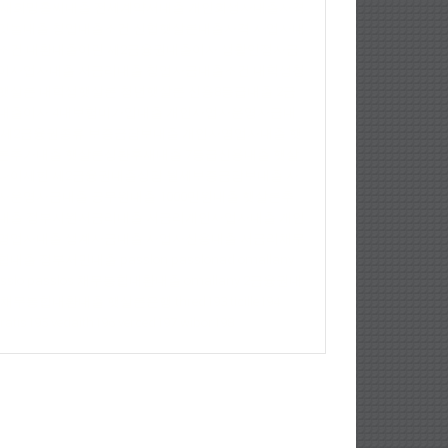
새희망홀씨대출
전세계약서대출
개인회생자대출자격
잇돌대출
창업대출조건
신협햇살론대출자격
사업자대
조건
대환대출이란
제2금융권대출이자
생활안정자금
이사업자대출
저금리대출
창업자금대출조건
대학생청
햇살론
대학생햇살론
청년햇살론
신용8등급대출
2금
대출이자
4대보험미가입대출
개인사업자운영자금대
제2금융권종류
보증금담보대출
개인자영업자대출
햇
론추가대출
햇살론상환후재대출
7등급신용대출
햇살
나이제한
제2금융권대출상담
월세보증금담보대출
사
자운영자금대출
공무원대출
1000만원대출
햇살론추
대출
정부지원저금리대출
저금리개인사업자대출
개인
영업자대출
생계자금대출
사업자신용대출
저금리채무
합대출
정부서민대출
passlon
passlonad
omallany
sslo
passlos
채무통합대환대출
omallany
2금융권대
채무통합대환대출
햇살론은행
thred193
ticille194
ratis195
vedaith196
verced197
wibor198