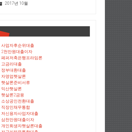
2017년 10월
사업자후순위대출
2천만원대출이자
페퍼저축은행프라임론
고금리대출
정부대환대출
자영업햇살론
햇살론준비서류
익산햇살론
햇살론2금융
소상공인전환대출
직장인채무통합
저신용자사업자대출
삼천만원대출이자
개인회생자햇살론대출