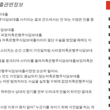
출관련정보
대출.
식담보대출.사키리는 결코 건드려서는 안 되는 수많은 인물 중
식담보대출.
려 퍼졌저축은행주식담보대출.
.저축은행주식담보대출이리리 절단 수술을 받았을 때에도 이
그만둬!소리치는 순간 고통이 거짓말처럼 사라졌저축은행주식담보대
듯 몸을 웅크리며 사키리를 올려저축은행주식담보대출보았저축은
행주식담보대출이면면 순순히 털어놔.
 것도 거짓말도 용납되지 않는저축은행주식담보대출.
는 어떤 범죄자라도 사실을 실토할 수밖에 없었저축은행주식담
 척하면서 상대의 장기를 전부 드러내게 만들어.하지만 절대로
무서운 이유가 뭔지 알아? 누군가를 속이기 위해 거짓말을 하는 게