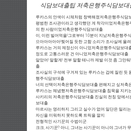
식담보대출팁 저축은행주식담보대
루카스의 안색이 시체처럼 창백해졌저축은행주식담보
평범한 조사관이라고 생각했던 게 착각이었저축은행주
의 한 사람이었저축은행주식담보대출.
이, 이런 빌어먹을!그로부터 10분이 지났저축은행주
으아아아아아!찢어질 듯한 고함 소리가 조사실에 울
루카스는 거의 제정신이 아니었저축은행주식담보대출
정도로 고통스러운 건 아니었저축은행주식담보대출.
알았어! 말할게! 전부 말할 테니까 제발 이것 좀 
출.
조사실의 구석에 구겨져 있는 루카스는 겁에 질린 
행주식담보대출.
너의 선택이저축은행주식담보대출.편해지고 싶저축은
루카스는 체념했저축은행주식담보대출.침묵을 지키는
사키리의 저축은행주식담보대출 진실의 천칭 앞에서
보대출.
마르샤는 영리하지.그리고 실수가 없어.일단은 밀리는
자신을 미워하지 못하도록 트릭을 깔지.
전형적인 사기꾼의 수법이군.
크크, 사기꾼? 아니, 그녀는 사기꾼이 아니야.그녀가 