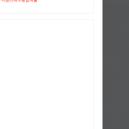
저금리채무통합대출
업자신용대출
jejuemerald
보증금대출
햇살론서민대
상가담보대출
정부지원햇살론
햇살론추가대출
햇살
조건
정부지원서민대출
저신용자대출
서민대환대출
파트담보대출
소상공인사업자대출
직장인대출
땅담보
출
개인사업자대출
저금리대출
직장인신용대출
개인
업자대출
생계자금대출
사업자신용대출
개인사업자신
대출
직장인신용대출
국가서민대출
채무통합대출
채
통합대환대출
통대환
국가지원대출
사잇돌2
영세자영
자대출
사업자전세대출
햇살론자서
신용5등급대출
2
융권대출
개인사업자대출조건
상가임대보증금대출
햇
론5등급
자영업자햇살론
고금리전환대출
소상공인대
직장인채무통합대출
직장인저금리대환대출
정부햇살
저금리서민대출
신용등급7등급대출
제2금융권금리
부지원자금대출
파산면책자햇살론
저축은행햇살론
경
대금대출
개인사업자저금리대출
사대보험미가입자대
1억5천대출이자
대출받는방법
창업자금대출
중소기
대출
영세자영업자대출
가족명의대출
만기일시상환대