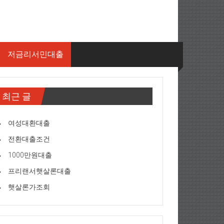
저금리서민대출
최근 글
여성대환대출
전환대출조건
1000만원대출
프리랜서햇살론대출
햇살론가조회