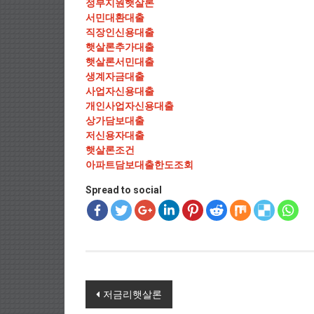
정부지원햇살론
서민대환대출
직장인신용대출
햇살론추가대출
햇살론서민대출
생계자금대출
사업자신용대출
개인사업자신용대출
상가담보대출
저신용자대출
햇살론조건
아파트담보대출한도조회
Spread to social
Post navigation
저금리햇살론