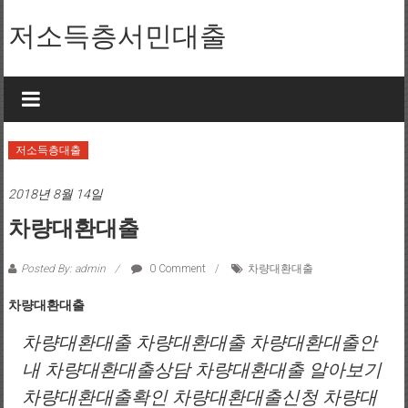
Skip to content
저소득층서민대출
저소득층대출
2018년 8월 14일
차량대환대출
Posted By: admin
0 Comment
차량대환대출
차량대환대출
차량대환대출 차량대환대출 차량대환대출안
내 차량대환대출상담 차량대환대출 알아보기
차량대환대출확인 차량대환대출신청 차량대