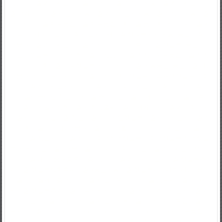
땅담보대출
개인사업자대출
저금리대출
직장인신용대출
개인사업자대
출
생계자금대출
사업자신용대출
개인사업자신용대출
직장인신용대출
국가서민대출
채무통합대출
채무통합대환대출
통대환
국가지원대출
사
잇돌2
영세자영업자대출
사업자전세대출
햇살론자서
신용5등급대출
2
금융권대출
개인사업자대출조건
상가임대보증금대출
햇살론5등급
자
영업자햇살론
고금리전환대출
소상공인대출
직장인채무통합대출
직장
인저금리대환대출
정부햇살론
저금리서민대출
신용등급7등급대출
제2
금융권금리
정부지원자금대출
파산면책자햇살론
저축은행햇살론
경락
대금대출
개인사업자저금리대출
사대보험미가입자대출
1억5천대출이
자
대출받는방법
창업자금대출
중소기업대출
영세자영업자대출
가족명
의대출
만기일시상환대출
새희망홀씨대출
전세계약서대출
개인회생자
대출자격
사잇돌대출
창업대출조건
신협햇살론대출자격
사업자대출조
건
대환대출이란
제2금융권대출이자
생활안정자금
간이사업자대출
저
금리대출
창업자금대출조건
대학생청년햇살론
대학생햇살론
청년햇살
론
신용8등급대출
2금융대출이자
4대보험미가입대출
개인사업자운영
자금대출
제2금융권종류
보증금담보대출
개인자영업자대출
햇살론추
가대출
햇살론상환후재대출
7등급신용대출
햇살론나이제한
제2금융권
대출상담
월세보증금담보대출
사업자운영자금대출
공무원대출
1000만
원대출
햇살론추가대출
정부지원저금리대출
저금리개인사업자대출
개
인자영업자대출
생계자금대출
사업자신용대출
저금리채무통합대출
정
부서민대출
passlon
passlonad
omallany
passlo
passlos
채무통합대
환대출
omallany
2금융권대출
채무통합대환대출
햇살론은행
thred193