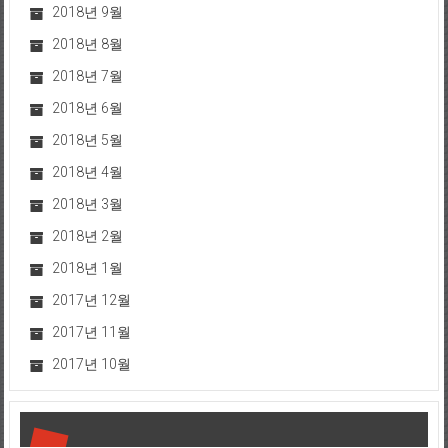
2018년 9월
2018년 8월
2018년 7월
2018년 6월
2018년 5월
2018년 4월
2018년 3월
2018년 2월
2018년 1월
2017년 12월
2017년 11월
2017년 10월