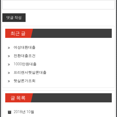
최근 글
여성대환대출
전환대출조건
1000만원대출
프리랜서햇살론대출
햇살론가조회
글 목록
2018년 10월