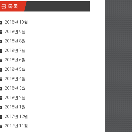
글 목록
2018년 10월
2018년 9월
2018년 8월
2018년 7월
2018년 6월
2018년 5월
2018년 4월
2018년 3월
2018년 2월
2018년 1월
2017년 12월
2017년 11월