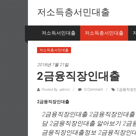
Skip to content
저소득층서민대출
저소득서민대출
저소득층서민대출
저소득층서민대출
2018년 7월 21일
2금융직장인대출
Posted By: admin
0 Comment
2금융직장
2금융직장인대출
2금융직장인대출 2금융직장인대출
담 2금융직장인대출 알아보기 2금
금융직장인대출정보 2금융직장인