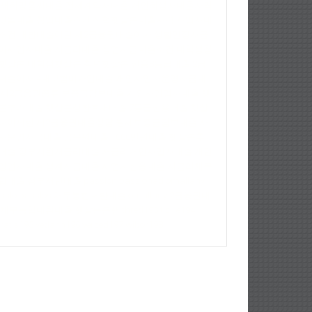
새희망홀씨대출
전세계약서대출
개인회생자대출자격
잇돌대출
창업대출조건
신협햇살론대출자격
사업자대
조건
대환대출이란
제2금융권대출이자
생활안정자금
이사업자대출
저금리대출
창업자금대출조건
대학생청
햇살론
대학생햇살론
청년햇살론
신용8등급대출
2금
대출이자
4대보험미가입대출
개인사업자운영자금대
제2금융권종류
보증금담보대출
개인자영업자대출
햇
론추가대출
햇살론상환후재대출
7등급신용대출
햇살
나이제한
제2금융권대출상담
월세보증금담보대출
사
자운영자금대출
공무원대출
1000만원대출
햇살론추
대출
정부지원저금리대출
저금리개인사업자대출
개인
영업자대출
생계자금대출
사업자신용대출
저금리채무
합대출
정부서민대출
passlon
passlonad
omallany
sslo
passlos
채무통합대환대출
omallany
2금융권대
채무통합대환대출
햇살론은행
thred193
ticille194
ratis195
vedaith196
verced197
wibor198